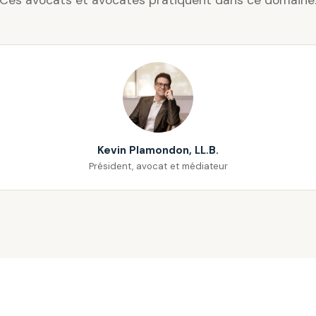
Ces avocats et avocates pratiquent dans ce domaine
Kevin Plamondon, LL.B.
Président, avocat et médiateur