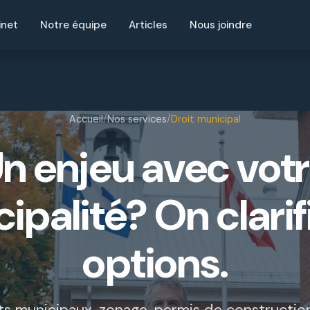
inet
Notre équipe
Articles
Nous joindre
Accueil
/
Nos services
/
Droit municipal
n enjeu avec vot
ipalité? On clarif
options.