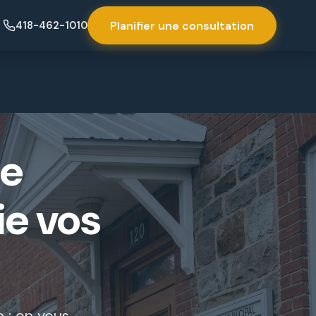
Planifier une consultation
418-462-1010
re
ie vos