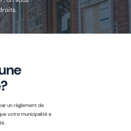
 : on vous
droits.
 une
é?
par un règlement de
que votre municipalité a
té.