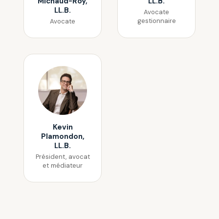
Michaud-Roy,
LL.B.
LL.B.
Avocate
gestionnaire
Avocate
Kevin
Plamondon,
LL.B.
Président, avocat
et médiateur